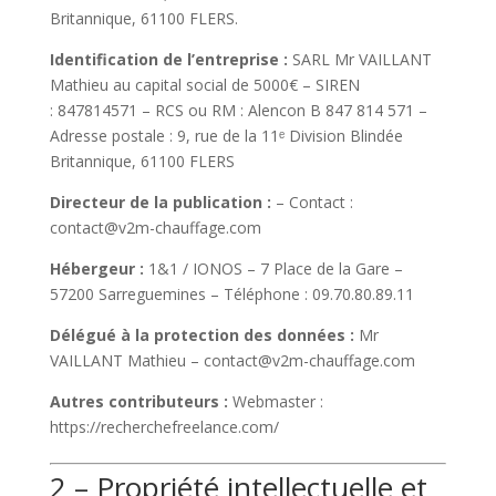
Britannique, 61100 FLERS
.
Identification de l’entreprise :
SARL
Mr VAILLANT
Mathieu
au capital social de
5000
€ – SIREN
:
847814571
– RCS ou RM :
Alencon B 847 814 571
–
Adresse postale :
9, rue de la 11ᵉ Division Blindée
Britannique, 61100 FLERS
Directeur de la publication :
– Contact :
contact@v2m-chauffage.com
Hébergeur :
1&1 / IONOS – 7 Place de la Gare –
57200 Sarreguemines – Téléphone : 09.70.80.89.11
Délégué à la protection des données :
Mr
VAILLANT Mathieu
–
contact@v2m-chauffage.com
Autres contributeurs :
Webmaster :
https://recherchefreelance.com/
2 – Propriété intellectuelle et